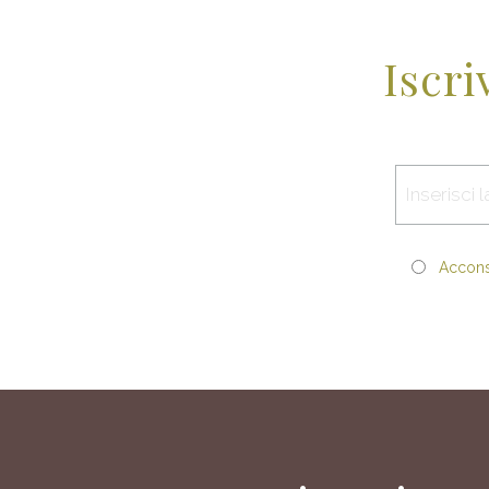
Iscri
Acconse