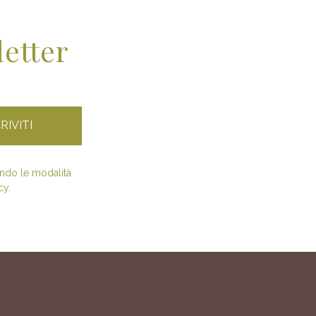
letter
condo le modalità
cy.