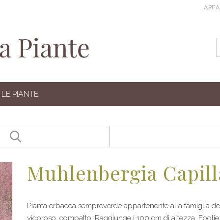
AREA
LE PIANTE
Muhlenbergia Capill
Pianta erbacea sempreverde appartenente alla famiglia de
vigoroso, compatto. Raggiunge i 100 cm di altezza. Foglie s