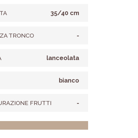
35/40 cm
TA
-
ZA TRONCO
lanceolata
A
bianco
E
-
URAZIONE FRUTTI