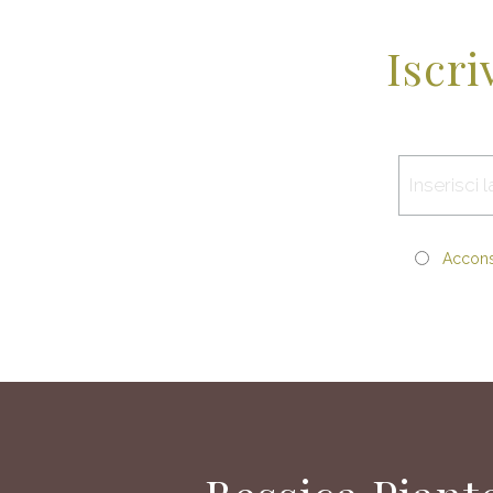
Iscri
Acconse