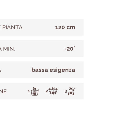
120 cm
 PIANTA
-20°
 MIN.
bassa esigenza
A
NE