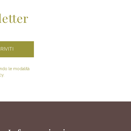
letter
condo le modalità
cy.