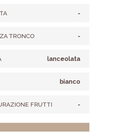
-
TA
-
ZA TRONCO
lanceolata
A
bianco
E
-
URAZIONE FRUTTI