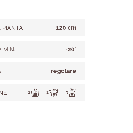
120 cm
 PIANTA
-20°
 MIN.
regolare
A
NE