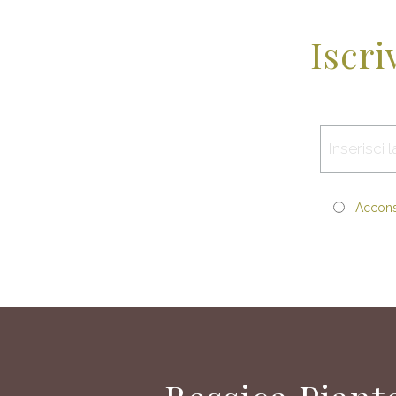
Iscri
Acconse