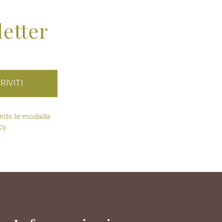
letter
condo le modalità
cy.