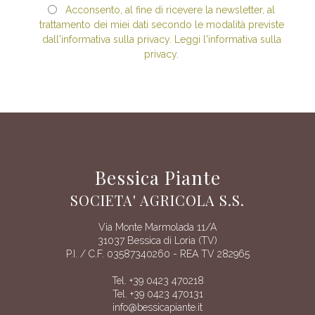
Acconsento, al fine di ricevere la newsletter, al
trattamento dei miei dati secondo le modalità previste
dall'informativa sulla privacy. Leggi l'informativa sulla
privacy.
Bessica Piante
SOCIETA' AGRICOLA S.S.
Via Monte Marmolada 11/A
31037 Bessica di Loria (TV)
P.I. / C.F. 03587340260 - REA TV 282965
Tel. +39 0423 470218
Tel. +39 0423 470131
info@bessicapiante.it