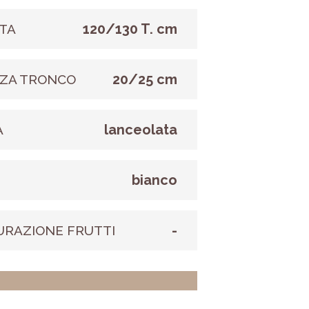
120/130 T. cm
TA
20/25 cm
ZA TRONCO
lanceolata
A
bianco
E
-
URAZIONE FRUTTI