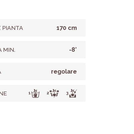
170 cm
 PIANTA
-8°
 MIN.
regolare
A
NE