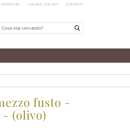
 OPERATORI
LAVORA CON NOI
CONTATTI
mezzo fusto -
- (olivo)