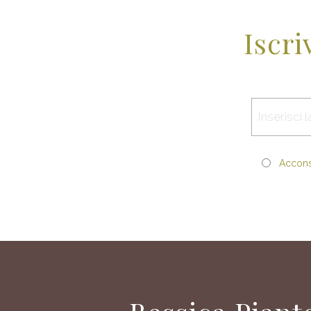
Iscri
Acconse