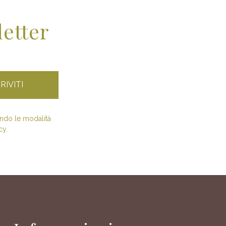
letter
condo le modalità
cy.