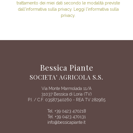
trattamento dei miei dati secondo le modalità previste
dall'informativa sulla privacy. Leggi l'informativa sulla
privacy.
Bessica Piante
SOCIETA' AGRICOLA S.S.
Via Monte Marmolada 11/A
31037 Bessica di Loria (TV)
P.I. / C.F. 03587340260 - REA TV 282965
Tel. +39 0423 470218
Tel. +39 0423 470131
info@bessicapiante.it