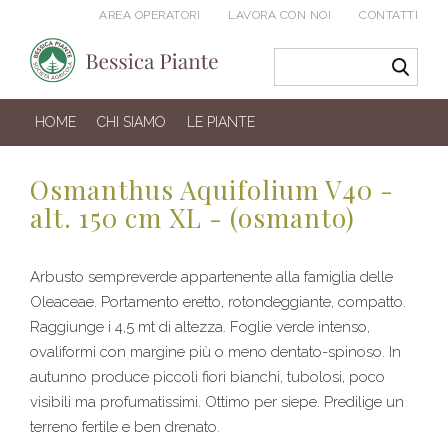
AREA OPERATORI
LAVORA CON NOI
CONTATTI
HOME
CHI SIAMO
LE PIANTE
Osmanthus Aquifolium V40 -
alt. 150 cm XL - (osmanto)
Arbusto sempreverde appartenente alla famiglia delle
Oleaceae. Portamento eretto, rotondeggiante, compatto.
Raggiunge i 4,5 mt di altezza. Foglie verde intenso,
ovaliformi con margine più o meno dentato-spinoso. In
autunno produce piccoli fiori bianchi, tubolosi, poco
visibili ma profumatissimi. Ottimo per siepe. Predilige un
terreno fertile e ben drenato.