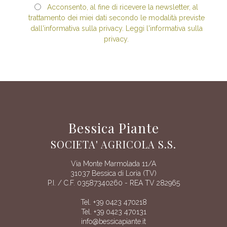
Acconsento, al fine di ricevere la newsletter, al
trattamento dei miei dati secondo le modalità previste
dall'informativa sulla privacy. Leggi l'informativa sulla
privacy.
Bessica Piante
SOCIETA' AGRICOLA S.S.
Via Monte Marmolada 11/A
31037 Bessica di Loria (TV)
P.I. / C.F. 03587340260 - REA TV 282965
Tel. +39 0423 470218
Tel. +39 0423 470131
info@bessicapiante.it