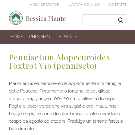
AREA OPERATORI
LAVORA CON NOI
CONTATTI
HOME
CHI SIAMO
LE PIANTE
Pennisetum Alopecuroides
Foxtrot V19 (penniseto)
Pianta erbacea sempreverde appartenente alla famiglia
delle Poaceae. Portamento a fontana, cespuglioso,
arcuato. Raggiunge i 100-120 cm di altezza di cespo.
Foglie di color verde che vira al giallo oro in autunno.
Leggere spighe corte di color bruno-rosate sovrastano il
cespo da agosto ad ottobre. Predilige un terreno fertile e
ben drenato.