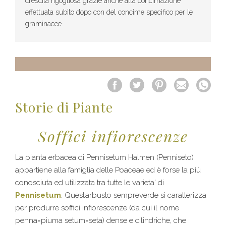
crescita rigogliosa grazie anche alla concimazione
effettuata subito dopo con del concime specifico per le
graminacee.
Storie di Piante
Soffici infiorescenze
La pianta erbacea di Pennisetum Halmen (Penniseto)
appartiene alla famiglia delle Poaceae ed è forse la più
conosciuta ed utilizzata tra tutte le varieta' di
Pennisetum
. Quest’arbusto sempreverde si caratterizza
per produrre soffici infiorescenze (da cui il nome
penna=piuma setum=seta) dense e cilindriche, che