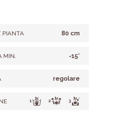
80 cm
 PIANTA
-15°
 MIN.
regolare
A
NE