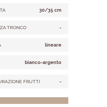
30/35 cm
TA
-
ZA TRONCO
lineare
A
bianco-argento
E
-
URAZIONE FRUTTI