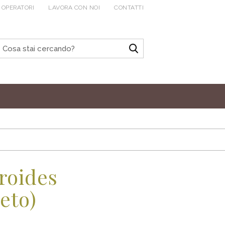
 OPERATORI
LAVORA CON NOI
CONTATTI
roides
eto)