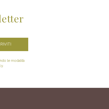
letter
condo le modalità
cy.