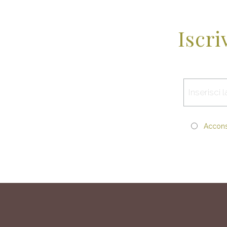
Iscri
Acconse