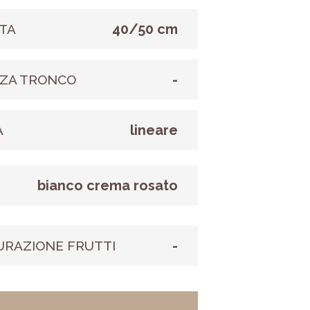
40/50 cm
TA
-
ZA TRONCO
lineare
A
bianco crema rosato
E
-
URAZIONE FRUTTI