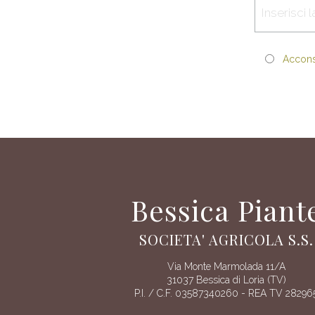
Acconse
Bessica Piant
SOCIETA' AGRICOLA S.S.
Via Monte Marmolada 11/A
31037 Bessica di Loria (TV)
P.I. / C.F. 03587340260 - REA TV 28296