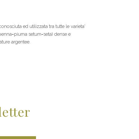
sciuta ed utilizzata tra tutte le varieta'
me penna=piuma setum=seta) dense e
mature argentee.
letter