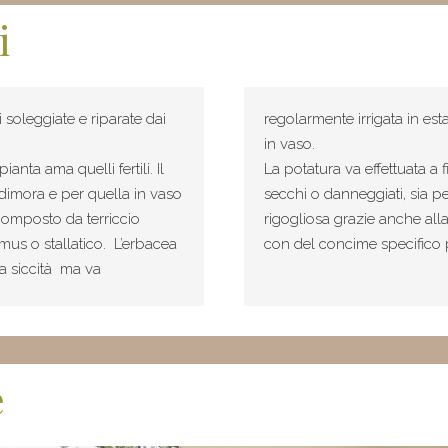
i
 soleggiate e riparate dai
regolarmente irrigata in est
in vaso.
anta ama quelli fertili. Il
La potatura va effettuata a 
 dimora e per quella in vaso
secchi o danneggiati, sia pe
omposto da terriccio
rigogliosa grazie anche all
mus o stallatico. L’erbacea
con del concime specifico 
la siccità ma va
e