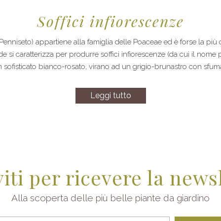
Soffici infiorescenze
niseto) appartiene alla famiglia delle Poaceae ed è forse la più cono
e si caratterizza per produrre soffici infiorescenze (da cui il no
 un sofisticato bianco-rosato, virano ad un grigio-brunastro con sfu
Leggi tutto
viti per ricevere la news
Alla scoperta delle più belle piante da giardino