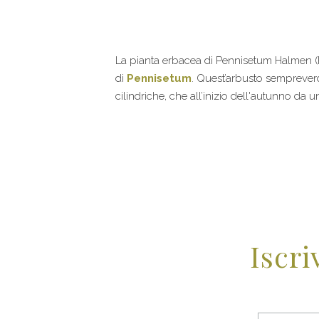
La pianta erbacea di Pennisetum Halmen (Pen
di
Pennisetum
. Quest’arbusto sempreverd
cilindriche, che all’inizio dell'autunno da
Iscri