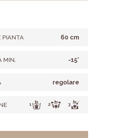
60 cm
 PIANTA
-15°
 MIN.
regolare
A
NE