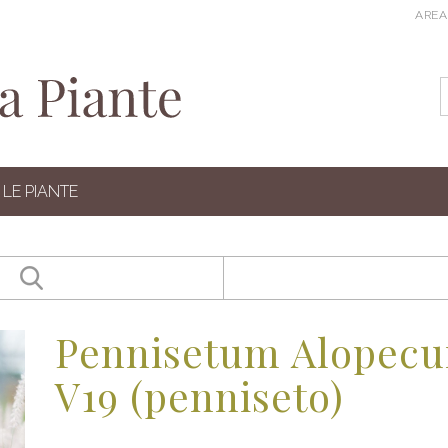
AREA
LE PIANTE
Pennisetum Alopecu
V19 (penniseto)