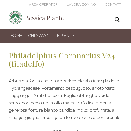
AREA OPERATORI
LAVORA CON NOI
CONTATTI
HOME
CHI SIAMO
LE PIANTE
Philadelphus Coronarius V24
(filadelfo)
Arbusto a foglia caduca appartenente alla famiglia delle
Hydrangeaceae. Portamento cespuglioso, arrotondato.
Raggiunge i 2 mt di altezza. Foglie oblunghe verde
scuro, con nervature molto marcate. Coltivato per la
generosa fioritura bianco candida, molto profumata, a
maggio-giugno. Predilige un terreno fertile e ben drenato.