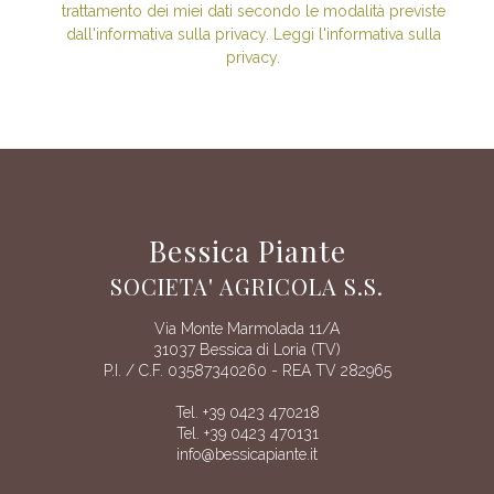
trattamento dei miei dati secondo le modalità previste
dall'informativa sulla privacy. Leggi l'informativa sulla
privacy.
Bessica Piante
SOCIETA' AGRICOLA S.S.
Via Monte Marmolada 11/A
31037 Bessica di Loria (TV)
P.I. / C.F. 03587340260 - REA TV 282965
Tel. +39 0423 470218
Tel. +39 0423 470131
info@bessicapiante.it