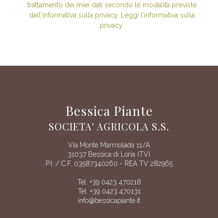
trattamento dei miei dati secondo le modalità previste
dall'informativa sulla privacy. Leggi l'informativa sulla
privacy.
Bessica Piante
SOCIETA' AGRICOLA S.S.
Via Monte Marmolada 11/A
31037 Bessica di Loria (TV)
P.I. / C.F. 03587340260 - REA TV 282965
Tel. +39 0423 470218
Tel. +39 0423 470131
info@bessicapiante.it