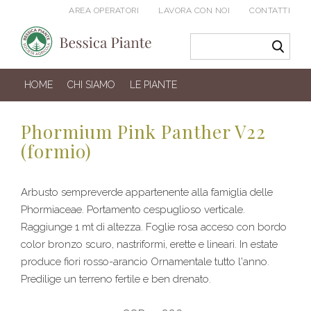
AREA OPERATORI
LAVORA CON NOI
CONTATTI
HOME
CHI SIAMO
LE PIANTE
Phormium Pink Panther V22
(formio)
Arbusto sempreverde appartenente alla famiglia delle
Phormiaceae. Portamento cespuglioso verticale.
Raggiunge 1 mt di altezza. Foglie rosa acceso con bordo
color bronzo scuro, nastriformi, erette e lineari. In estate
produce fiori rosso-arancio Ornamentale tutto l'anno.
Predilige un terreno fertile e ben drenato.