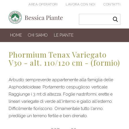
AREA OPERATORI
LAVORA CON NOI
CONTATTI
HOME
CHI SIAMO
LE PIANTE
Phormium Tenax Variegato
V30 - alt. 110/120 cm - (formio)
Arbusto sempreverde appartenente alla famiglia delle
Asphodeloideae. Portamento cespuglioso verticale.
Raggiunge i 3 mt di altezza. Foglie nastriformi, erette e
lineari variegate di verde all'interno e giallo all'esterno.
Difficilmente fioriscono. Ornamentale tutto l'anno.
predilige un terreno fertile e ben drenato.