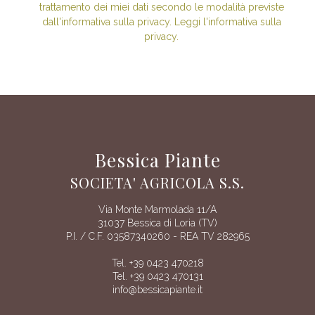
trattamento dei miei dati secondo le modalità previste
dall'informativa sulla privacy. Leggi l'informativa sulla
privacy.
Bessica Piante
SOCIETA' AGRICOLA S.S.
Via Monte Marmolada 11/A
31037 Bessica di Loria (TV)
P.I. / C.F. 03587340260 - REA TV 282965
Tel. +39 0423 470218
Tel. +39 0423 470131
info@bessicapiante.it