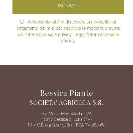
Acconsento, al fine di ricevere la newsletter, al
trattamento dei miei dati secondo le modalità previste
dall'informativa sulla privacy. Leggi l'informativa sulla
privacy.
Bessica Piante
SOCIETA' AGRICOLA S.S.
Via Monte Marmolada 11/A
31037 Bessica di Loria (TV)
P.I. / C.F. 03587340260 - REA TV 282965