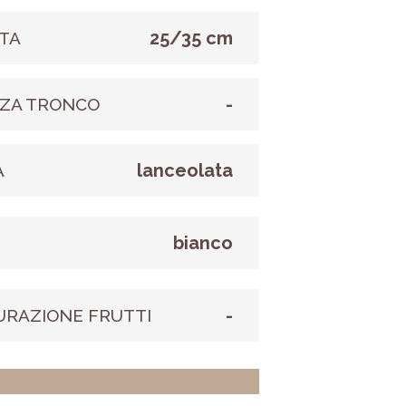
25/35 cm
TA
-
ZA TRONCO
lanceolata
A
bianco
E
-
URAZIONE FRUTTI