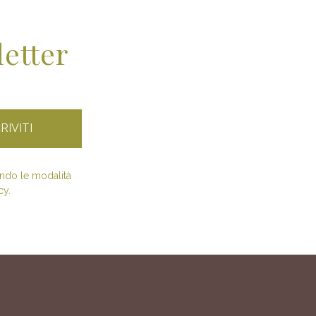
letter
condo le modalità
cy.