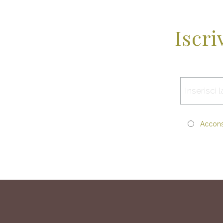
Iscri
Acconse