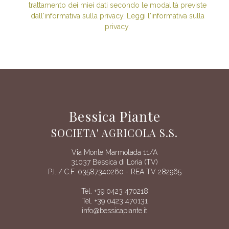
trattamento dei miei dati secondo le modalità previste
dall'informativa sulla privacy. Leggi l'informativa sulla
privacy.
Bessica Piante
SOCIETA' AGRICOLA S.S.
Via Monte Marmolada 11/A
31037 Bessica di Loria (TV)
P.I. / C.F. 03587340260 - REA TV 282965
Tel. +39 0423 470218
Tel. +39 0423 470131
info@bessicapiante.it