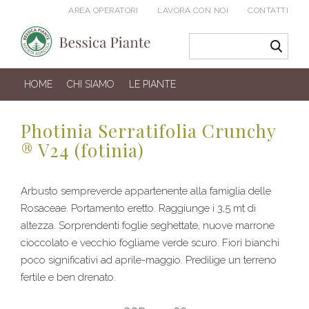
AREA OPERATORI
LAVORA CON NOI
CONTATTI
HOME
CHI SIAMO
LE PIANTE
Photinia Serratifolia Crunchy
® V24 (fotinia)
Arbusto sempreverde appartenente alla famiglia delle
Rosaceae. Portamento eretto. Raggiunge i 3,5 mt di
altezza. Sorprendenti foglie seghettate, nuove marrone
cioccolato e vecchio fogliame verde scuro. Fiori bianchi
poco significativi ad aprile-maggio. Predilige un terreno
fertile e ben drenato.