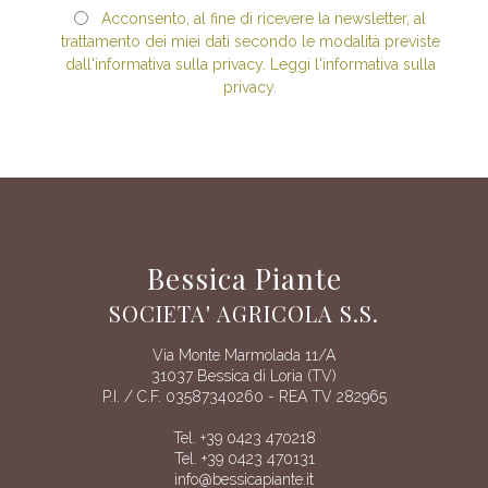
Acconsento, al fine di ricevere la newsletter, al
trattamento dei miei dati secondo le modalità previste
dall'informativa sulla privacy. Leggi l'informativa sulla
privacy.
Bessica Piante
SOCIETA' AGRICOLA S.S.
Via Monte Marmolada 11/A
31037 Bessica di Loria (TV)
P.I. / C.F. 03587340260 - REA TV 282965
Tel. +39 0423 470218
Tel. +39 0423 470131
info@bessicapiante.it