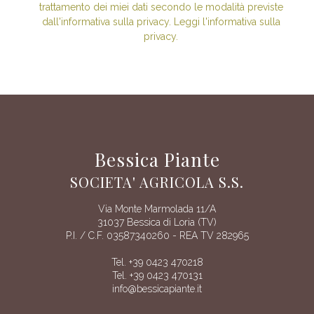
trattamento dei miei dati secondo le modalità previste
dall'informativa sulla privacy. Leggi l'informativa sulla
privacy.
Bessica Piante
SOCIETA' AGRICOLA S.S.
Via Monte Marmolada 11/A
31037 Bessica di Loria (TV)
P.I. / C.F. 03587340260 - REA TV 282965
Tel. +39 0423 470218
Tel. +39 0423 470131
info@bessicapiante.it