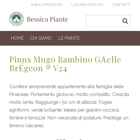
AREA OPERATORI
LAVORA CON NOI
CONTATTI
HOME
CHI SIAMO
LE PIANTE
Pinus Mugo Bambino GӒelle
BrÉgeon ® V24
Conifera sempreverde appartenente alla famiglia delle
Pinaceae. Portamento globoso, molto compatto. Crescita
molto lenta. Raggiunge i 50 cm di altezza. Foglie
aghiformi, verde brillante. Ideale per giardini rocciosi,
fioriere e terrazze. Non necessita di potature. Predilige un
terreno calcareo.