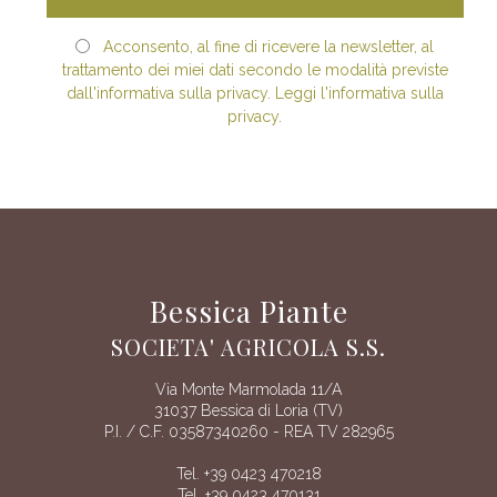
Acconsento, al fine di ricevere la newsletter, al
trattamento dei miei dati secondo le modalità previste
dall'informativa sulla privacy. Leggi l'informativa sulla
privacy.
Bessica Piante
SOCIETA' AGRICOLA S.S.
Via Monte Marmolada 11/A
31037 Bessica di Loria (TV)
P.I. / C.F. 03587340260 - REA TV 282965
Tel. +39 0423 470218
Tel. +39 0423 470131