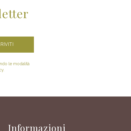
letter
condo le modalità
cy.
Informazioni