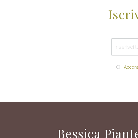
Iscri
Acconse
Bessica Piant