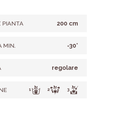
200 cm
 PIANTA
-30°
 MIN.
regolare
A
NE