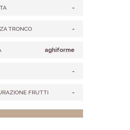
-
TA
-
ZA TRONCO
aghiforme
A
-
E
-
URAZIONE FRUTTI