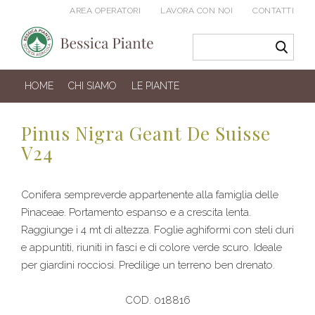
AREA OPERATORI
LAVORA CON NOI
CONTATTI
HOME
CHI SIAMO
LE PIANTE
Pinus Nigra Geant De Suisse
V24
Conifera sempreverde appartenente alla famiglia delle
Pinaceae. Portamento espanso e a crescita lenta.
Raggiunge i 4 mt di altezza. Foglie aghiformi con steli duri
e appuntiti, riuniti in fasci e di colore verde scuro. Ideale
per giardini rocciosi. Predilige un terreno ben drenato.
COD. 018816