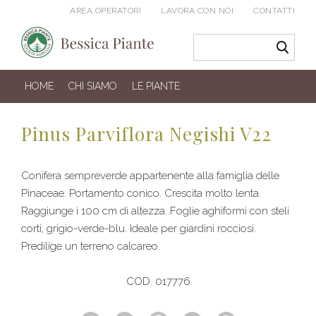
AREA OPERATORI
LAVORA CON NOI
CONTATTI
HOME
CHI SIAMO
LE PIANTE
Pinus Parviflora Negishi V22
Conifera sempreverde appartenente alla famiglia delle
Pinaceae. Portamento conico. Crescita molto lenta.
Raggiunge i 100 cm di altezza. Foglie aghiformi con steli
corti, grigio-verde-blu. Ideale per giardini rocciosi.
Predilige un terreno calcareo.
COD. 017776