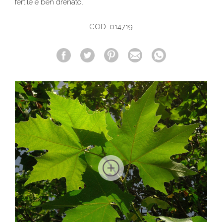
fertile e ben drenato.
COD. 014719