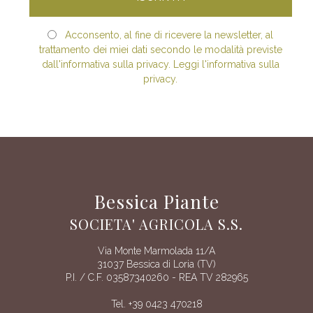
Acconsento, al fine di ricevere la newsletter, al
trattamento dei miei dati secondo le modalità previste
dall'informativa sulla privacy. Leggi l'informativa sulla
privacy.
Bessica Piante
SOCIETA' AGRICOLA S.S.
Via Monte Marmolada 11/A
31037 Bessica di Loria (TV)
P.I. / C.F. 03587340260 - REA TV 282965
Tel. +39 0423 470218