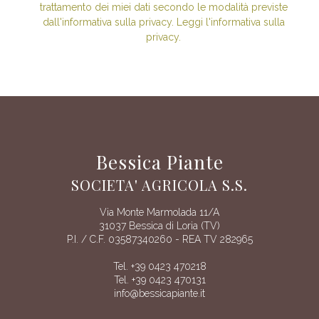
trattamento dei miei dati secondo le modalità previste
dall'informativa sulla privacy. Leggi l'informativa sulla
privacy.
Bessica Piante
SOCIETA' AGRICOLA S.S.
Via Monte Marmolada 11/A
31037 Bessica di Loria (TV)
P.I. / C.F. 03587340260 - REA TV 282965
Tel. +39 0423 470218
Tel. +39 0423 470131
info@bessicapiante.it