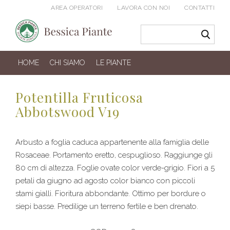
AREA OPERATORI
LAVORA CON NOI
CONTATTI
HOME
CHI SIAMO
LE PIANTE
Potentilla Fruticosa
Abbotswood V19
Arbusto a foglia caduca appartenente alla famiglia delle
Rosaceae. Portamento eretto, cespuglioso. Raggiunge gli
80 cm di altezza. Foglie ovate color verde-grigio. Fiori a 5
petali da giugno ad agosto color bianco con piccoli
stami gialli. Fioritura abbondante. Ottimo per bordure o
siepi basse. Predilige un terreno fertile e ben drenato.