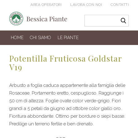
AREA OPERATORI
LAVORA CON NOI
CONTATTI
HOME
CHI SIAMO
LE PIANTE
Potentilla Fruticosa Goldstar
V19
Arbusto a foglia caduca appartenente alla famiglia delle
Rosaceae. Portamento eretto, cespuglioso. Raggiunge i
50 cm di altezza. Foglie ovate color verde-grigio. Fiori
grandi a 5 petali da giugno ad ottobre color giallo oro.
Fioritura abbondante. Ottimo per bordure o siepi basse.
Predilige un terreno fertile e ben drenato.