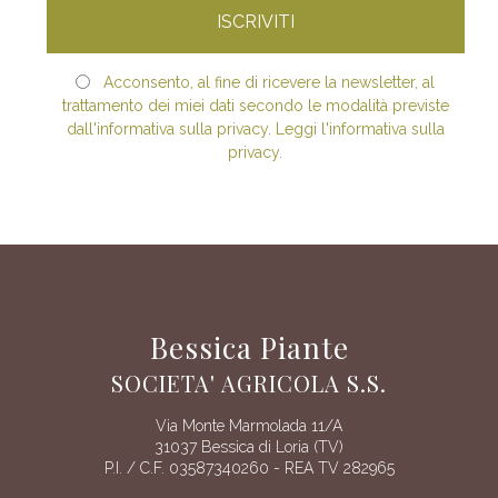
Acconsento, al fine di ricevere la newsletter, al
trattamento dei miei dati secondo le modalità previste
dall'informativa sulla privacy. Leggi l'informativa sulla
privacy.
Bessica Piante
SOCIETA' AGRICOLA S.S.
Via Monte Marmolada 11/A
31037 Bessica di Loria (TV)
P.I. / C.F. 03587340260 - REA TV 282965