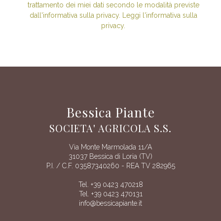
trattamento dei miei dati secondo le modalità previste
dall'informativa sulla privacy. Leggi l'informativa sulla
privacy.
Bessica Piante
SOCIETA' AGRICOLA S.S.
Via Monte Marmolada 11/A
31037 Bessica di Loria (TV)
P.I. / C.F. 03587340260 - REA TV 282965
Tel. +39 0423 470218
Tel. +39 0423 470131
info@bessicapiante.it