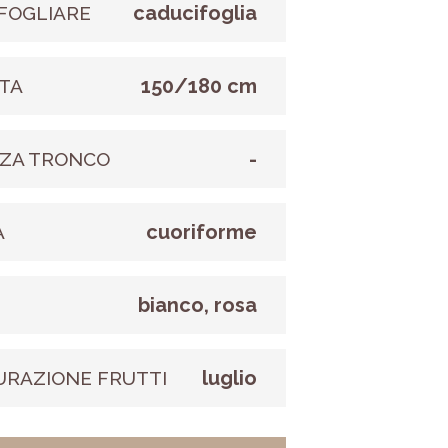
caducifoglia
FOGLIARE
150/180 cm
TA
-
ZA TRONCO
cuoriforme
A
bianco, rosa
E
luglio
URAZIONE FRUTTI