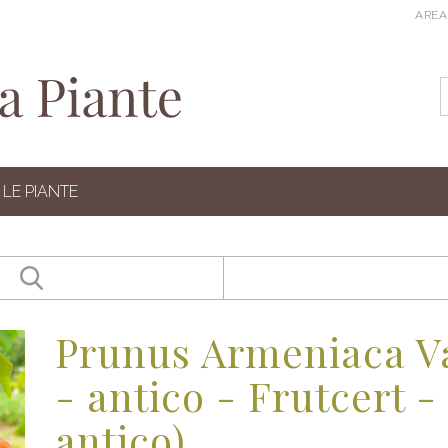
AREA
LE PIANTE
Prunus Armeniaca Va
- antico - Frutcert -
antico)