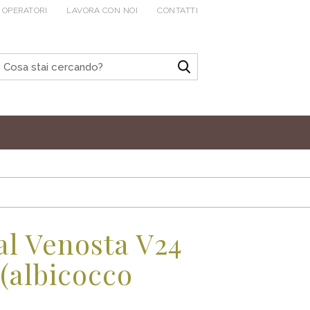
 OPERATORI
LAVORA CON NOI
CONTATTI
l Venosta V24
 (albicocco