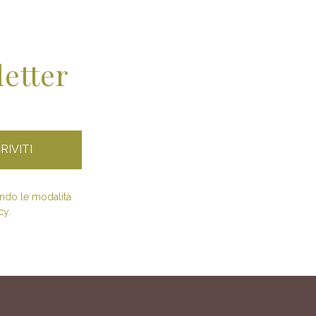
letter
condo le modalità
cy.