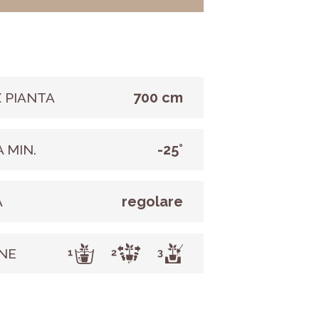
700 cm
 PIANTA
-25°
 MIN.
regolare
A
NE