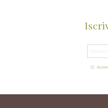
Iscri
Acconse