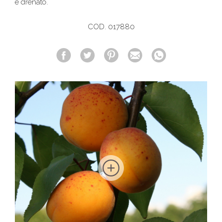
e drenato.
COD. 017880