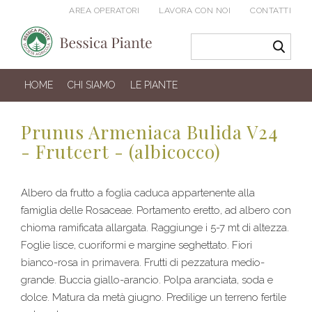
AREA OPERATORI
LAVORA CON NOI
CONTATTI
HOME
CHI SIAMO
LE PIANTE
Prunus Armeniaca Bulida V24
- Frutcert - (albicocco)
Albero da frutto a foglia caduca appartenente alla
famiglia delle Rosaceae. Portamento eretto, ad albero con
chioma ramificata allargata. Raggiunge i 5-7 mt di altezza.
Foglie lisce, cuoriformi e margine seghettato. Fiori
bianco-rosa in primavera. Frutti di pezzatura medio-
grande. Buccia giallo-arancio. Polpa aranciata, soda e
dolce. Matura da metà giugno. Predilige un terreno fertile