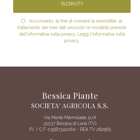
Acconsento, al fine di ricevere la newsletter, al
trattamento dei miei dati secondo le modalità previste
dall'informativa sulla privacy. Leggi l'informativa sulla
privacy.
Bessica Piante
SOCIETA' AGRICOLA S.S.
Via Monte Marmolada 11/A
31037 Bessica di Loria (TV)
P.I. / C.F. 03587340260 - REA TV 282965