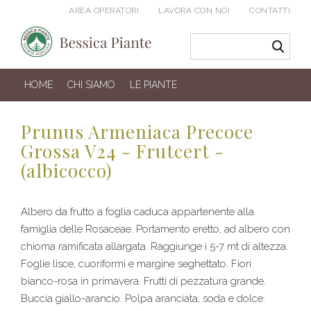
AREA OPERATORI
LAVORA CON NOI
CONTATTI
HOME
CHI SIAMO
LE PIANTE
Prunus Armeniaca Precoce
Grossa V24 - Frutcert -
(albicocco)
Albero da frutto a foglia caduca appartenente alla
famiglia delle Rosaceae. Portamento eretto, ad albero con
chioma ramificata allargata. Raggiunge i 5-7 mt di altezza.
Foglie lisce, cuoriformi e margine seghettato. Fiori
bianco-rosa in primavera. Frutti di pezzatura grande.
Buccia giallo-arancio. Polpa aranciata, soda e dolce.