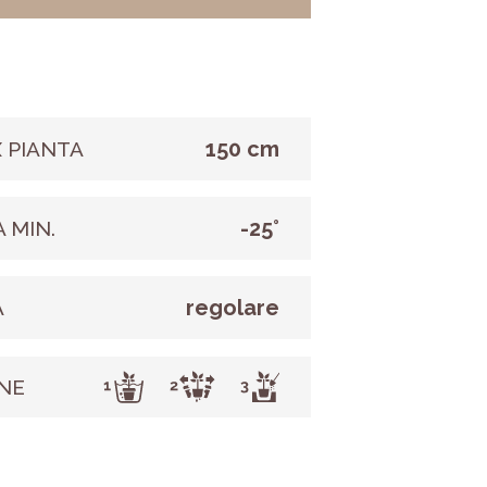
150 cm
 PIANTA
-25°
 MIN.
regolare
A
NE