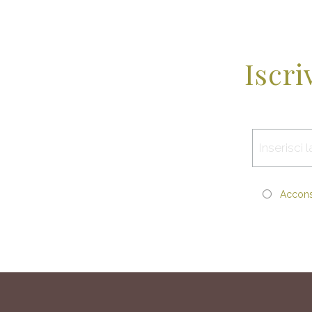
Iscri
Acconse