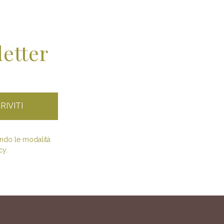
letter
condo le modalità
cy.