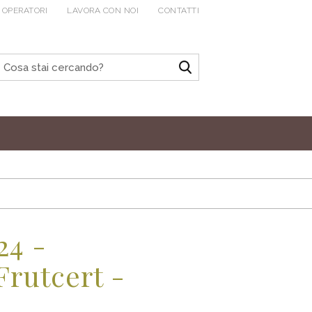
 OPERATORI
LAVORA CON NOI
CONTATTI
24 -
Frutcert -