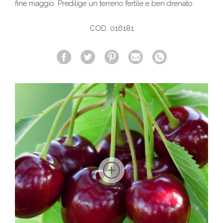
fine maggio. Predilige un terreno fertile e ben drenato.
COD. 016181