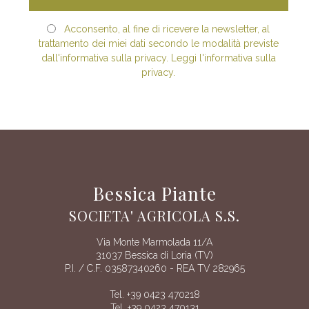
Acconsento, al fine di ricevere la newsletter, al
trattamento dei miei dati secondo le modalità previste
dall'informativa sulla privacy. Leggi l'informativa sulla
privacy.
Bessica Piante
SOCIETA' AGRICOLA S.S.
Via Monte Marmolada 11/A
31037 Bessica di Loria (TV)
P.I. / C.F. 03587340260 - REA TV 282965
Tel. +39 0423 470218
Tel. +39 0423 470131