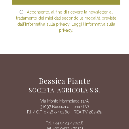
Acconsento, al fine di ricevere la newsletter, al
trattamento dei miei dati secondo le modalità previste
dall'informativa sulla privacy. Leggi l'informativa sulla
privacy.
Bessica Piante
SOCIETA' AGRICOLA S.S.
Via Monte Marmolada 11/A
31037 Bessica di Loria (TV)
P.I. / C.F. 03587340260 - REA TV 282965
Tel. +39 0423 470218
Tel. +39 0423 470131