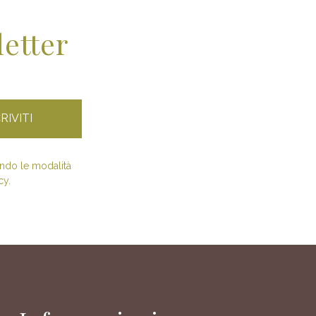
letter
condo le modalità
cy.