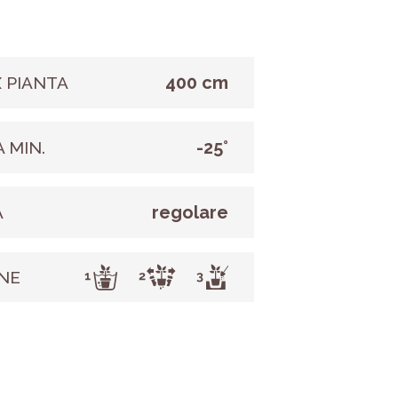
400 cm
 PIANTA
-25°
 MIN.
regolare
A
NE