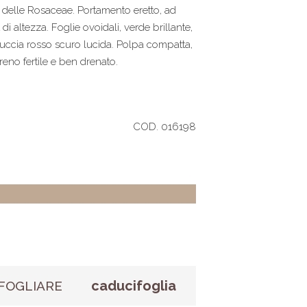
a delle Rosaceae. Portamento eretto, ad
i altezza. Foglie ovoidali, verde brillante,
 Buccia rosso scuro lucida. Polpa compatta,
reno fertile e ben drenato.
COD. 016198
caducifoglia
FOGLIARE