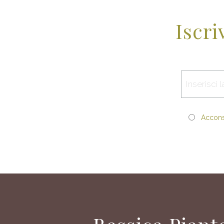
Iscri
Acconse