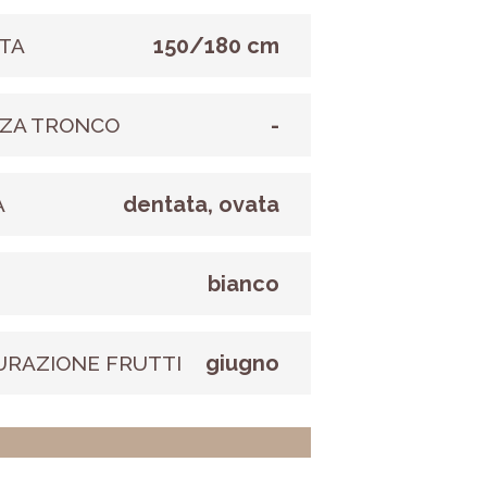
150/180 cm
TA
-
ZA TRONCO
dentata, ovata
A
bianco
E
giugno
URAZIONE FRUTTI