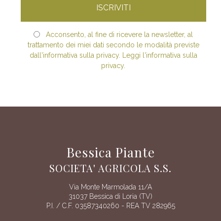
Acconsento, al fine di ricevere la newsletter, al
trattamento dei miei dati secondo le modalità previste
dall'informativa sulla privacy. Leggi l'informativa sulla
privacy.
Bessica Piante
SOCIETA' AGRICOLA S.S.
Via Monte Marmolada 11/A
31037 Bessica di Loria (TV)
P.I. / C.F. 03587340260 - REA TV 282965