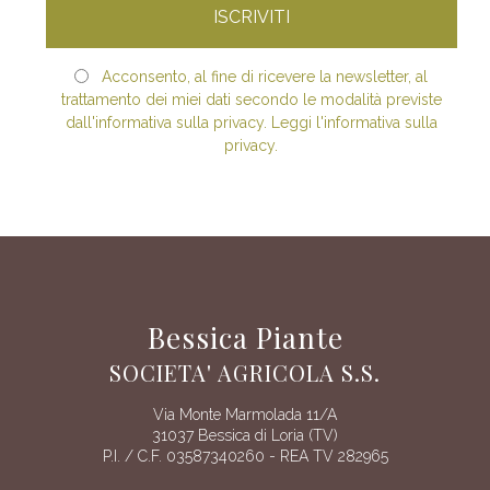
Acconsento, al fine di ricevere la newsletter, al
trattamento dei miei dati secondo le modalità previste
dall'informativa sulla privacy. Leggi l'informativa sulla
privacy.
Bessica Piante
SOCIETA' AGRICOLA S.S.
Via Monte Marmolada 11/A
31037 Bessica di Loria (TV)
P.I. / C.F. 03587340260 - REA TV 282965