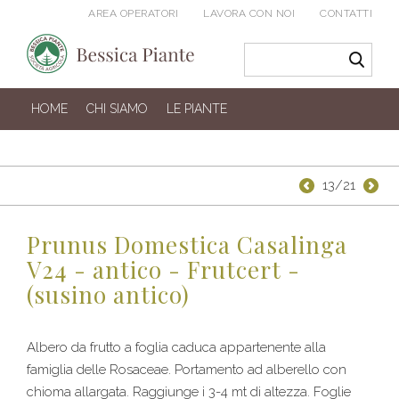
AREA OPERATORI
LAVORA CON NOI
CONTATTI
HOME
CHI SIAMO
LE PIANTE
13/21
Prunus Domestica Casalinga
V24 - antico - Frutcert -
(susino antico)
Albero da frutto a foglia caduca appartenente alla
famiglia delle Rosaceae. Portamento ad alberello con
chioma allargata. Raggiunge i 3-4 mt di altezza. Foglie