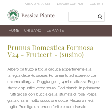
AREA OPERATORI
LAVORA CON NOI
CONTATTI
HOME
CHI SIAMO
LE PIANTE
Prunus Domestica Formosa
V24 - Frutcert - (susino)
Albero da frutto a foglia caduca appartenente alla
famiglia delle Rosaceae. Portamento ad alberello con
chioma allargata. Raggiunge i 3-4 mt di altezza. Foglie
strette appuntite verde scuro. Fiori bianchi in primavera.
Frutti grossi, con buccia gialla, sfumata di rosa. Polpa
gialla chiara, molto succosa e dolce. Matura a metà
luglio. Predilige un terreno fertile e ben drenato.