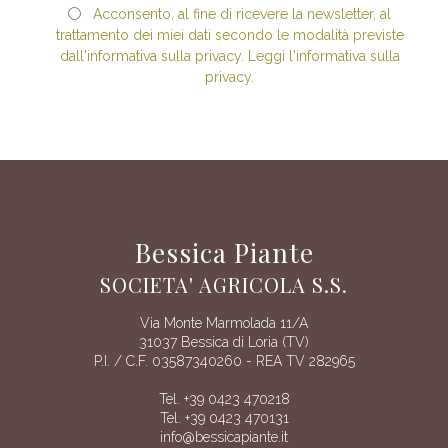
Acconsento, al fine di ricevere la newsletter, al
trattamento dei miei dati secondo le modalità previste
dall'informativa sulla privacy. Leggi l'informativa sulla
privacy.
Bessica Piante
SOCIETA' AGRICOLA S.S.
Via Monte Marmolada 11/A
31037 Bessica di Loria (TV)
P.I. / C.F. 03587340260 - REA TV 282965
Tel. +39 0423 470218
Tel. +39 0423 470131
info@bessicapiante.it