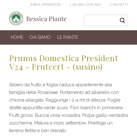
AREA OPERATORI
LAVORA CON NOI
CONTATTI
HOME
CHI SIAMO
LE PIANTE
Prunus Domestica President
V24 - Frutcert - (susino)
Albero da frutto a foglia caduca appartenente alla
famiglia delle Rosaceae. Portamento ad alberello con
chioma allargata. Raggiunge i 3-4 mt di altezza. Foglie
strette appuntite verde scuro. Fiori bianchi in primavera.
Frutti grossi. Buccia viola-rossastra. Polpa giallo-verdastra
zuccherina. Matura a inizio settembre. Predilige un
terreno fertile e ben drenato.