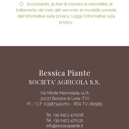
Acconsento, al fine di ricevere la newsletter, al
trattamento dei miei dati secondo le modalità previste
dall'informativa sulla privacy. Leggi l'informativa sulla
privacy.
Bessica Piante
SOCIETA' AGRICOLA S.S.
Via Monte Marmolada 11/A
31037 Bessica di Loria (TV)
P.I. / C.F. 03587340260 - REA TV 282965
Tel. +39 0423 470218
Tel. +39 0423 470131
info@bessicapiante.it