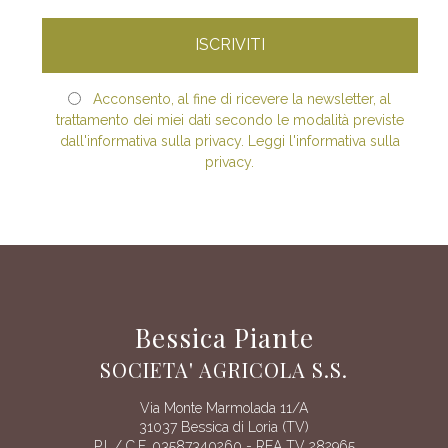
Acconsento, al fine di ricevere la newsletter, al
trattamento dei miei dati secondo le modalità previste
dall'informativa sulla privacy. Leggi l'informativa sulla
privacy.
Bessica Piante
SOCIETA' AGRICOLA S.S.
Via Monte Marmolada 11/A
31037 Bessica di Loria (TV)
P.I. / C.F. 03587340260 - REA TV 282965