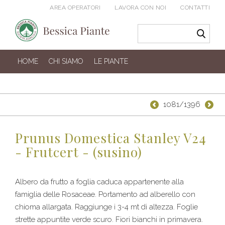
AREA OPERATORI
LAVORA CON NOI
CONTATTI
HOME
CHI SIAMO
LE PIANTE
1081/1396
Prunus Domestica Stanley V24
- Frutcert - (susino)
Albero da frutto a foglia caduca appartenente alla
famiglia delle Rosaceae. Portamento ad alberello con
chioma allargata. Raggiunge i 3-4 mt di altezza. Foglie
strette appuntite verde scuro. Fiori bianchi in primavera.