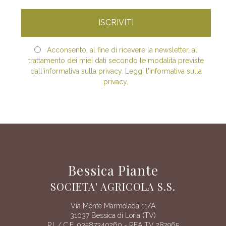
Acconsento, al fine di ricevere la newsletter, al
trattamento dei miei dati secondo le modalità previste
dall'informativa sulla privacy. Leggi l'informativa sulla
privacy.
Bessica Piante
SOCIETA' AGRICOLA S.S.
Via Monte Marmolada 11/A
31037 Bessica di Loria (TV)
P.I. / C.F. 03587340260 - REA TV 282965