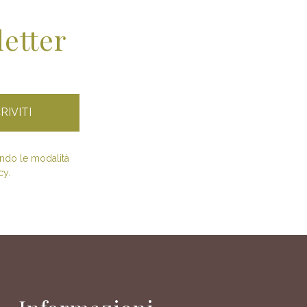
letter
condo le modalità
cy.