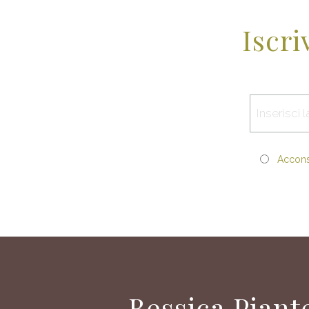
Iscri
Acconse
Bessica Piant