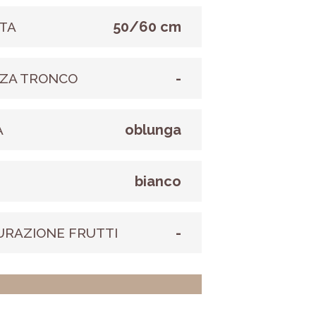
50/60 cm
TA
-
ZA TRONCO
oblunga
A
bianco
E
-
URAZIONE FRUTTI