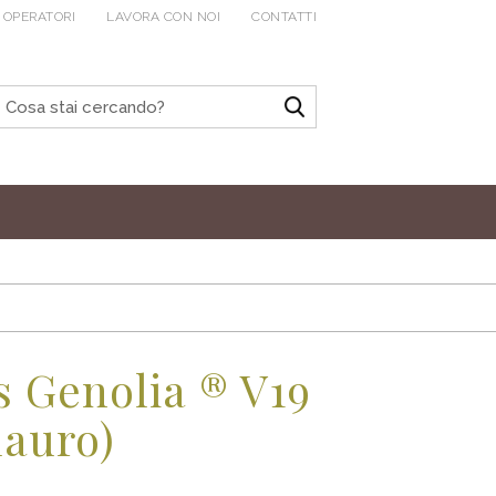
 OPERATORI
LAVORA CON NOI
CONTATTI
 Genolia ® V19
lauro)