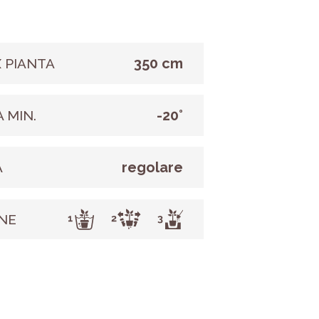
350 cm
 PIANTA
-20°
 MIN.
regolare
A
NE