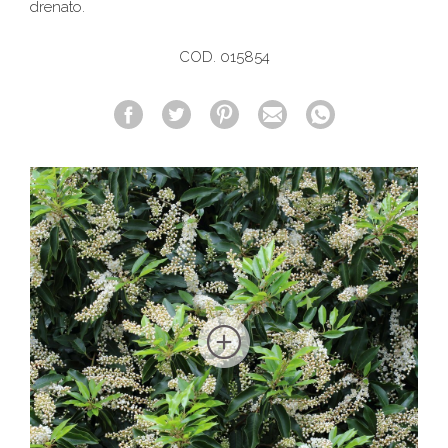
drenato.
COD. 015854