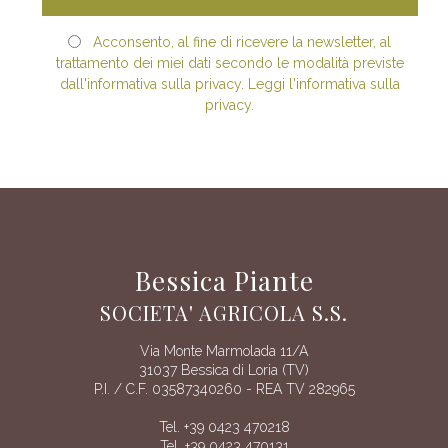
Acconsento, al fine di ricevere la newsletter, al
trattamento dei miei dati secondo le modalità previste
dall'informativa sulla privacy. Leggi l'informativa sulla
privacy.
Bessica Piante
SOCIETA' AGRICOLA S.S.
Via Monte Marmolada 11/A
31037 Bessica di Loria (TV)
P.I. / C.F. 03587340260 - REA TV 282965
Tel. +39 0423 470218
Tel. +39 0423 470131