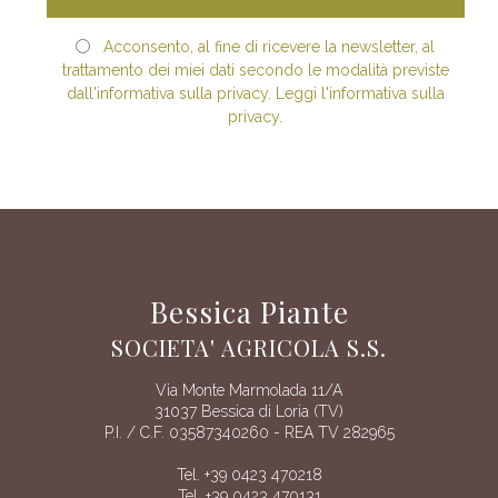
Acconsento, al fine di ricevere la newsletter, al
trattamento dei miei dati secondo le modalità previste
dall'informativa sulla privacy. Leggi l'informativa sulla
privacy.
Bessica Piante
SOCIETA' AGRICOLA S.S.
Via Monte Marmolada 11/A
31037 Bessica di Loria (TV)
P.I. / C.F. 03587340260 - REA TV 282965
Tel. +39 0423 470218
Tel. +39 0423 470131