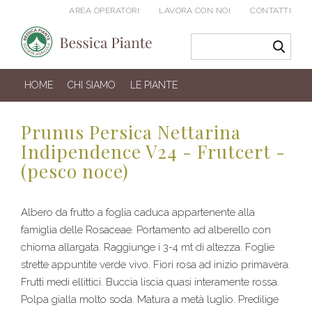
AREA OPERATORI
LAVORA CON NOI
CONTATTI
HOME
CHI SIAMO
LE PIANTE
Prunus Persica Nettarina
Indipendence V24 - Frutcert -
(pesco noce)
Albero da frutto a foglia caduca appartenente alla
famiglia delle Rosaceae. Portamento ad alberello con
chioma allargata. Raggiunge i 3-4 mt di altezza. Foglie
strette appuntite verde vivo. Fiori rosa ad inizio primavera.
Frutti medi ellittici. Buccia liscia quasi interamente rossa.
Polpa gialla molto soda. Matura a metà luglio. Predilige