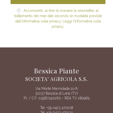
Acconsento, al fine di ricevere la newsletter, al
trattamento dei miei dati secondo le modalità previste
dall'informativa sulla privacy. Leggi l'informativa sulla
privacy.
Bessica Piante
SOCIETA' AGRICOLA S.S.
Via Monte Marmolada 11/A
31037 Bessica di Loria (TV)
P.I. / C.F. 03587340260 - REA TV 282965
Tel. +39 0423 470218
Tel. +39 0423 470131