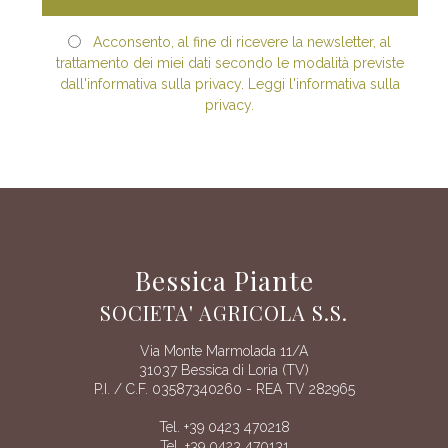
Acconsento, al fine di ricevere la newsletter, al
trattamento dei miei dati secondo le modalità previste
dall'informativa sulla privacy. Leggi l'informativa sulla
privacy.
Bessica Piante
SOCIETA' AGRICOLA S.S.
Via Monte Marmolada 11/A
31037 Bessica di Loria (TV)
P.I. / C.F. 03587340260 - REA TV 282965
Tel. +39 0423 470218
Tel. +39 0423 470131