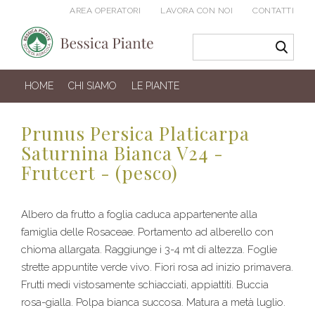
AREA OPERATORI
LAVORA CON NOI
CONTATTI
HOME
CHI SIAMO
LE PIANTE
Prunus Persica Platicarpa
Saturnina Bianca V24 -
Frutcert - (pesco)
Albero da frutto a foglia caduca appartenente alla
famiglia delle Rosaceae. Portamento ad alberello con
chioma allargata. Raggiunge i 3-4 mt di altezza. Foglie
strette appuntite verde vivo. Fiori rosa ad inizio primavera.
Frutti medi vistosamente schiacciati, appiattiti. Buccia
rosa-gialla. Polpa bianca succosa. Matura a metà luglio.