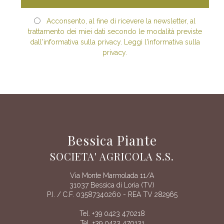
Acconsento, al fine di ricevere la newsletter, al
trattamento dei miei dati secondo le modalità previste
dall'informativa sulla privacy. Leggi l'informativa sulla
privacy.
Bessica Piante
SOCIETA' AGRICOLA S.S.
Via Monte Marmolada 11/A
31037 Bessica di Loria (TV)
P.I. / C.F. 03587340260 - REA TV 282965
Tel. +39 0423 470218
Tel. +39 0423 470131