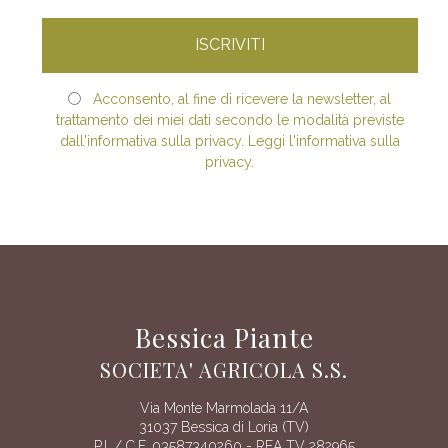
Acconsento, al fine di ricevere la newsletter, al
trattamento dei miei dati secondo le modalità previste
dall'informativa sulla privacy. Leggi l'informativa sulla
privacy.
Bessica Piante
SOCIETA' AGRICOLA S.S.
Via Monte Marmolada 11/A
31037 Bessica di Loria (TV)
P.I. / C.F. 03587340260 - REA TV 282965