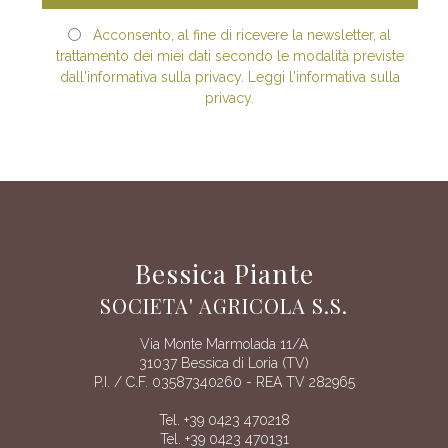
Acconsento, al fine di ricevere la newsletter, al
trattamento dei miei dati secondo le modalità previste
dall'informativa sulla privacy. Leggi l'informativa sulla
privacy.
Bessica Piante
SOCIETA' AGRICOLA S.S.
Via Monte Marmolada 11/A
31037 Bessica di Loria (TV)
P.I. / C.F. 03587340260 - REA TV 282965
Tel. +39 0423 470218
Tel. +39 0423 470131