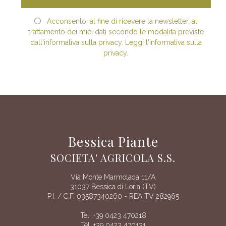
Acconsento, al fine di ricevere la newsletter, al
trattamento dei miei dati secondo le modalità previste
dall'informativa sulla privacy. Leggi l'informativa sulla
privacy.
Bessica Piante
SOCIETA' AGRICOLA S.S.
Via Monte Marmolada 11/A
31037 Bessica di Loria (TV)
P.I. / C.F. 03587340260 - REA TV 282965
Tel. +39 0423 470218
Tel. +39 0423 470131